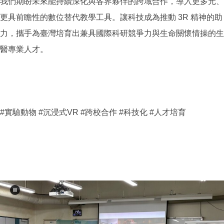
我們期盼未來能持續深化與各界夥伴的跨域合作，導入更多元、
更具前瞻性的數位替代教學工具。讓科技成為推動 3R 精神的助
力，攜手為臺灣培育出兼具國際科研競爭力與生命關懷情操的生
醫專業人才。
#實驗動物 #沉浸式VR #跨校合作 #科技化 #人才培育