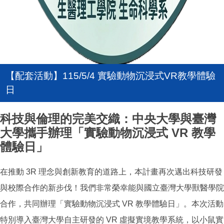
【配套活動】115/5/4 實驗動物沉浸式VR教學體驗
日
科技與倫理的完美交織：中央大學與臺灣
大學攜手辦理「實驗動物沉浸式 VR 教學
體驗日」
在推動 3R 理念與創新教育的道路上，本計畫再次邁出科技研發
與校際合作的新步伐！我們非常榮幸能與國立臺灣大學獸醫學院
合作，共同辦理「實驗動物沉浸式 VR 教學體驗日」。本次活動
特別導入臺灣大學自主研發的 VR 虛擬實境教學系統，以小鼠實