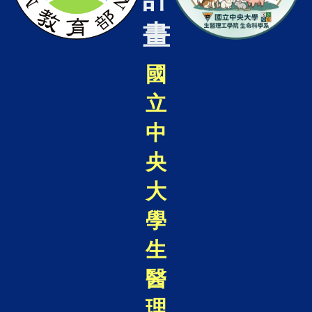
畫
國
立
中
央
大
學
生
醫
理