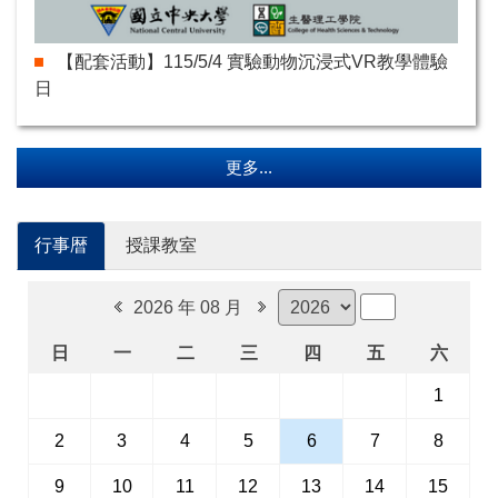
【配套活動】115/5/4 實驗動物沉浸式VR教學體驗
日
更多...
行事暦
授課教室
2026 年 08 月
日
一
二
三
四
五
六
1
2
3
4
5
6
7
8
9
10
11
12
13
14
15