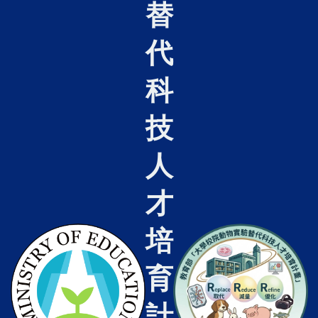
替
代
科
技
人
才
培
育
計