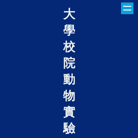
跳
大
到
主
學
要
內
容
校
區
院
動
物
實
驗