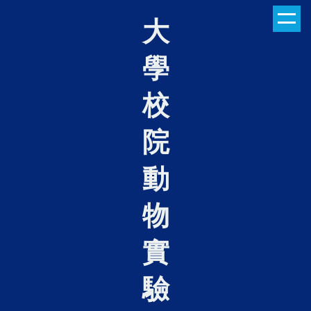
跳
大
到
主
學
要
內
容
校
區
院
動
物
實
驗