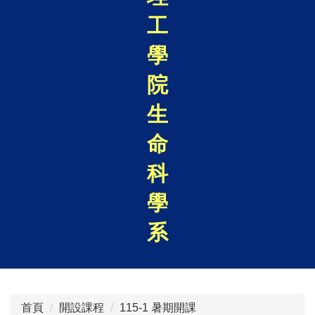
工
學
院
生
命
科
學
系
首頁
開設課程
115-1 暑期開課