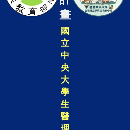
畫
國
立
中
央
大
學
生
醫
理