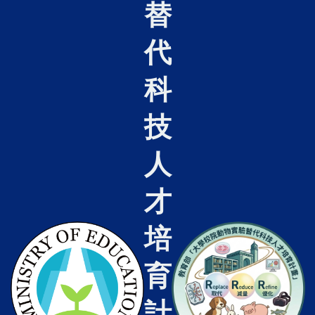
替
代
科
技
人
才
培
育
計