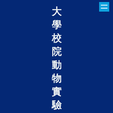
跳
大
到
主
學
要
內
容
校
區
院
動
物
實
驗