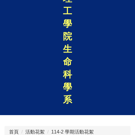
工
學
院
生
命
科
學
系
首頁
活動花絮
114-2 學期活動花絮