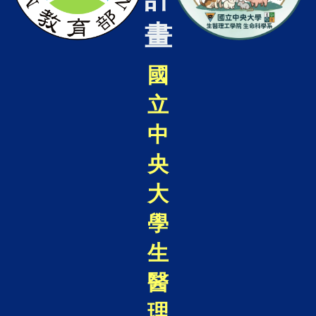
畫
國
立
中
央
大
學
生
醫
理