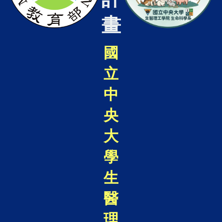
畫
國
立
中
央
大
學
生
醫
理