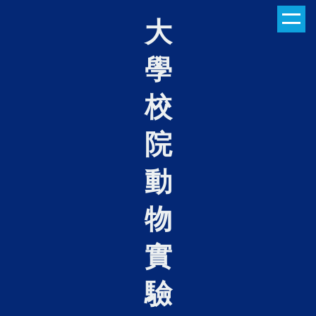
跳
大
到
主
學
要
內
容
校
區
院
動
物
實
驗