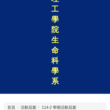
工
學
院
生
命
科
學
系
首頁
活動花絮
114-2 學期活動花絮