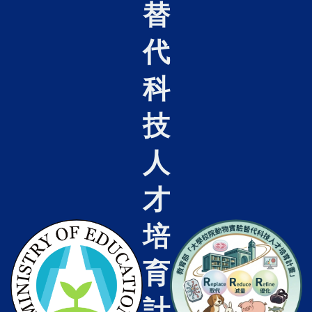
替
代
科
技
人
才
培
育
計