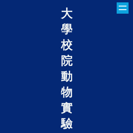
跳
大
到
主
學
要
內
容
校
區
院
動
物
實
驗