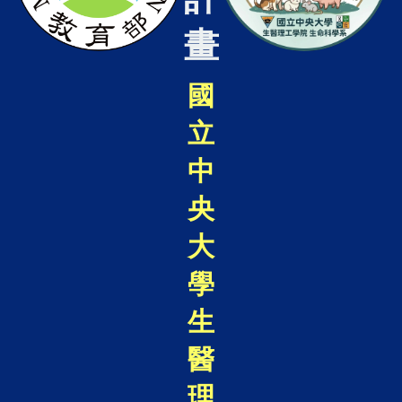
畫
國
立
中
央
大
學
生
醫
理