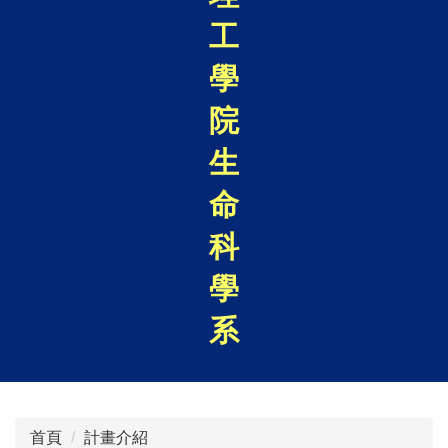
工
學
院
生
命
科
學
系
首頁
計畫介紹