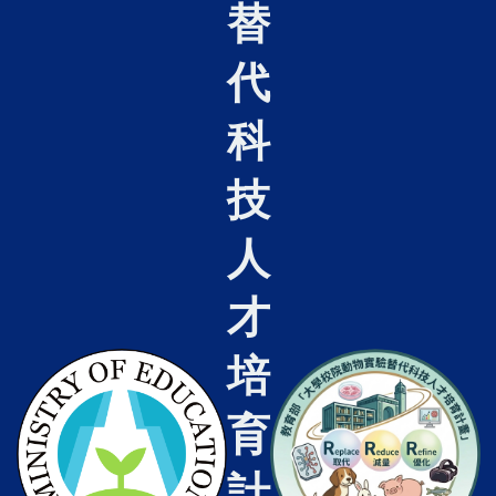
替
代
科
技
人
才
培
育
計